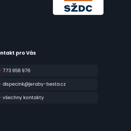
ntakt pro Vás
773 958 976
dispecink@jeraby-besta.cz
všechny kontakty