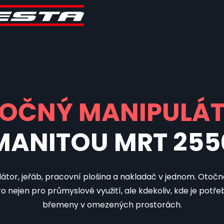
OČNÝ MANIPULÁ
MANITOU MRT 255
tor, jeřáb, pracovní plošina a nakladač v jednom. Otoč
o nejen pro průmyslové využití, ale kdekoliv, kde je potř
břemeny v omezených prostorách.