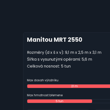
Manitou MRT 2550
Rozměry (d x š x v): 9,1 m x 2,5 m x 3,1 m
Šířka s vysunutými opěrami: 5,6 m
Celková nosnost: 5 tun
Max dosah výložníku
21 m
Max hmotnost břemene
5 tun