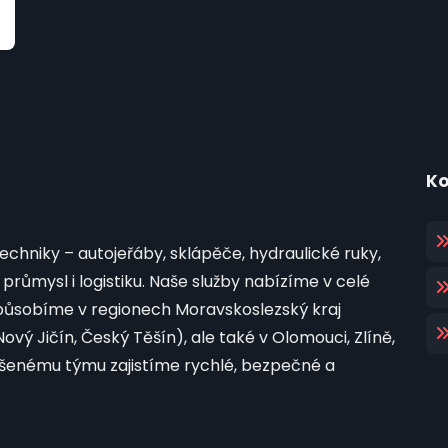
Ko
chniky – autojeřáby, sklápěče, hydraulické ruky,
průmysl i logistiku. Naše služby nabízíme v celé
i působíme v regionech Moravskoslezský kraj
vý Jičín, Český Těšín), ale také v Olomouci, Zlíně,
ušenému týmu zajistíme rychlé, bezpečné a