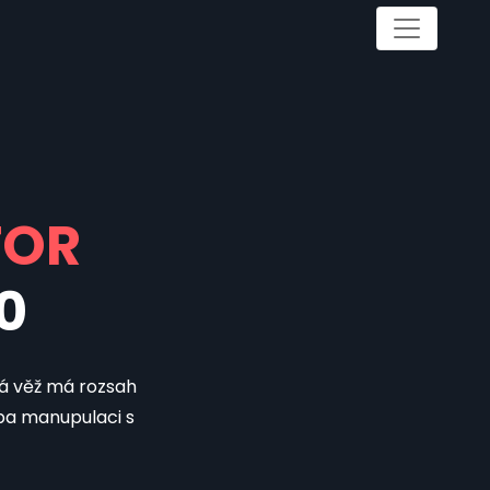
TOR
0
ná věž má rozsah
eba manupulaci s