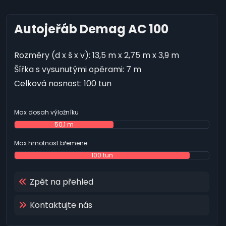
Autojeřáb Demag AC 100
Rozměry (d x š x v): 13,5 m x 2,75 m x 3,9 m
Šířka s vysunutými opěrami: 7 m
Celková nosnost: 100 tun
Max dosah výložníku
50,1 m
Max hmotnost břemene
100 tun
Zpět na přehled
Kontaktujte nás